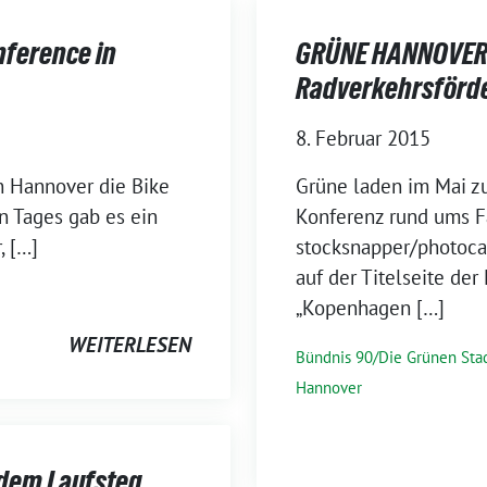
nference in
GRÜNE HANNOVER –
Radverkehrsförd
8. Februar 2015
n Hannover die Bike
Grüne laden im Mai zu
n Tages gab es ein
Konferenz rund ums Fa
, […]
stocksnapper/photocas
auf der Titelseite der
„Kopenhagen […]
WEITERLESEN
Bündnis 90/Die Grünen Sta
Hannover
 dem Laufsteg