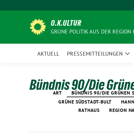
Weiter
zum
Inhalt
O.K.ULTUR
GRÜNE POLITIK AUS DER REGION
AKTUELL
PRESSEMITTEILUNGEN
Ze
Un
Bündnis 90/Die Grün
ART
BÜNDNIS 90/DIE GRÜNEN
GRÜNE SÜDSTADT-BULT
HANN
RATHAUS
REGION H