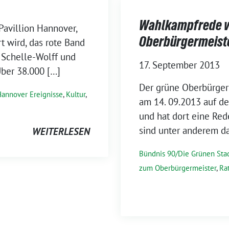
Wahlkampfrede 
Pavillion Hannover,
Oberbürgermeiste
rt wird, das rote Band
 Schelle-Wolff und
17. September 2013
Über 38.000 […]
Der grüne Oberbürgerm
annover Ereignisse
,
Kultur
,
am 14. 09.2013 auf d
und hat dort eine Red
sind unter anderem d
WEITERLESEN
Bündnis 90/Die Grünen Sta
zum Oberbürgermeister
,
Ra