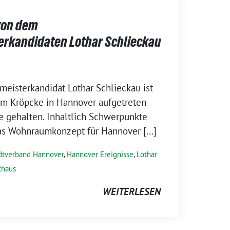
von dem
rkandidaten Lothar Schlieckau
eisterkandidat Lothar Schlieckau ist
em Kröpcke in Hannover aufgetreten
e gehalten. Inhaltlich Schwerpunkte
as Wohnraumkonzept für Hannover […]
dtverband Hannover
,
Hannover Ereignisse
,
Lothar
thaus
WEITERLESEN