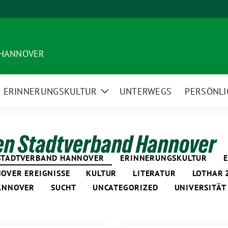
 HANNOVER
ERINNERUNGSKULTUR
UNTERWEGS
PERSÖNLI
ige
Zeige
termenü
Untermenü
en Stadtverband Hannover
 STADTVERBAND HANNOVER
ERINNERUNGSKULTUR
OVER EREIGNISSE
KULTUR
LITERATUR
LOTHAR 
ANNOVER
SUCHT
UNCATEGORIZED
UNIVERSITÄ