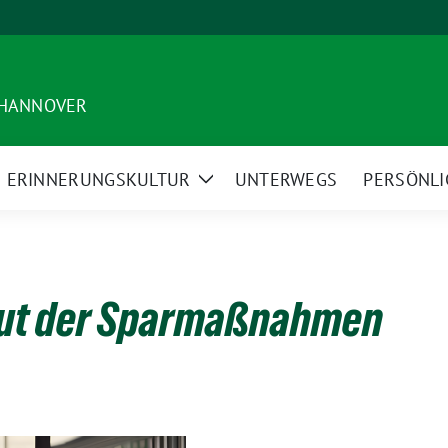
 HANNOVER
ERINNERUNGSKULTUR
UNTERWEGS
PERSÖNLI
ige
Zeige
termenü
Untermenü
Flut der Sparmaßnahmen