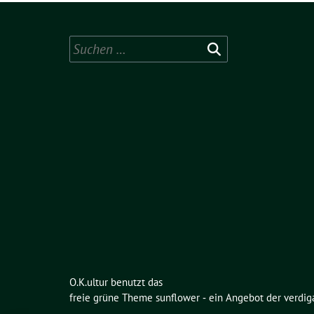
Suchen
nach:
O.K.ultur benutzt das
freie grüne Theme
sunflower
‐ ein Angebot der
verdig