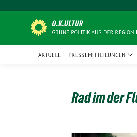
Weiter
zum
Inhalt
O.K.ULTUR
GRÜNE POLITIK AUS DER REGION
AKTUELL
PRESSEMITTEILUNGEN
Ze
Un
Rad im der 