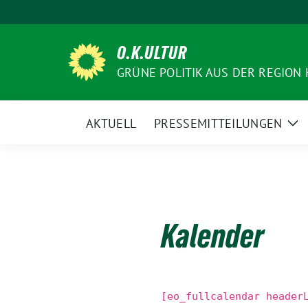
Weiter
zum
Inhalt
O.K.ULTUR
GRÜNE POLITIK AUS DER REGION
AKTUELL
PRESSEMITTEILUNGEN
Ze
Un
Kalender
[eo_fullcalendar header