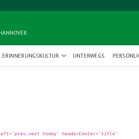
 HANNOVER
ERINNERUNGSKULTUR
UNTERWEGS
PERSÖNLI
ige
Zeige
termenü
Untermenü
Left='prev,next today' headerCenter='title'