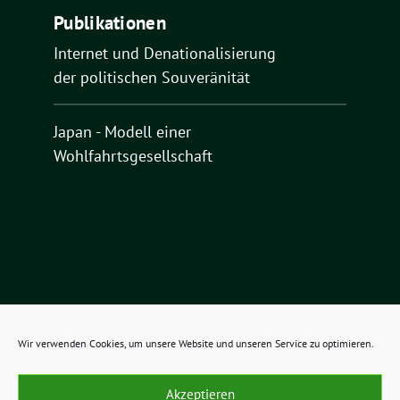
Publikationen
Internet und Denationalisierung
der politischen Souveränität
Japan - Modell einer
Wohlfahrtsgesellschaft
Wir verwenden Cookies, um unsere Website und unseren Service zu optimieren.
O.K.ultur benutzt das
Akzeptieren