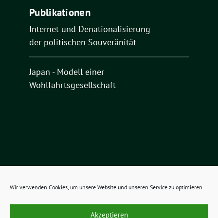
Publikationen
Internet und Denationalisierung
der politischen Souveränität
Japan - Modell einer
Wohlfahrtsgesellschaft
Wir verwenden Cookies, um unsere Website und unseren Service zu optimieren.
O.K.ultur benutzt das
Akzeptieren